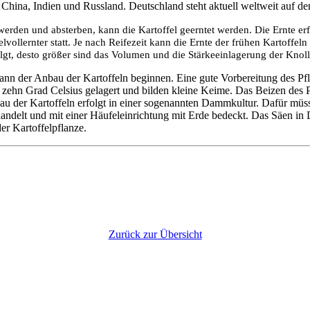
 China, Indien und Russland. Deutschland steht aktuell weltweit auf de
werden und absterben, kann die Kartoffel geerntet werden. Die Ernte erfo
vollernter statt. Je nach Reifezeit kann die Ernte der frühen Kartoffeln 
olgt, desto größer sind das Volumen und die Stärkeeinlagerung der Knoll
kann der Anbau der Kartoffeln beginnen. Eine gute Vorbereitung des P
zehn Grad Celsius gelagert und bilden kleine Keime. Das Beizen des Pf
u der Kartoffeln erfolgt in einer sogenannten Dammkultur. Dafür müss
andelt und mit einer Häufeleinrichtung mit Erde bedeckt. Das Säen in
er Kartoffelpflanze.
Zurück zur Übersicht