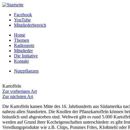
Direkt zum Inhalt
Facebook
YouTube
Mitgliederbereich
Home
Themen
Radiospots
Mitglieder
Die Initiative
Kontakt
Nutzpflanzen
Kartoffeln
Zur vorherigen Art
Zur nächsten Art
Die Kartoffeln kamen Mitte des 16. Jahrhunderts aus Südamerika nac
nahezu allen Standorten. Die Knollen der Pflanzkartoffeln können bei
bräunlich und abgestorben sind. Weltweit gibt es rund 5.000 Kartof
werden auf Grund ihrer Kocheigenschaften unterschieden: es gibt fes
Veredlungsprodukte wie z.B. Chips, Pommes Frites, Kloßmehl oder Püre