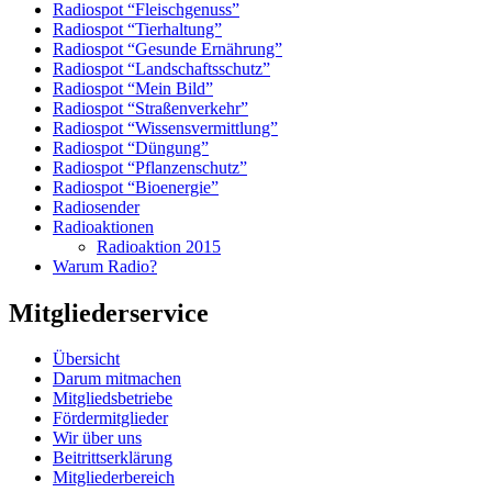
Radiospot “Fleischgenuss”
Radiospot “Tierhaltung”
Radiospot “Gesunde Ernährung”
Radiospot “Landschaftsschutz”
Radiospot “Mein Bild”
Radiospot “Straßenverkehr”
Radiospot “Wissensvermittlung”
Radiospot “Düngung”
Radiospot “Pflanzenschutz”
Radiospot “Bioenergie”
Radiosender
Radioaktionen
Radioaktion 2015
Warum Radio?
Mitgliederservice
Übersicht
Darum mitmachen
Mitgliedsbetriebe
Fördermitglieder
Wir über uns
Beitrittserklärung
Mitgliederbereich